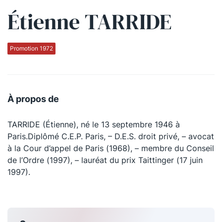
Étienne TARRIDE
Qui sommes-nous ?
La Conférence
Promotion 1972
La Conférence de Renfort
La défense pénale
À propos de
Les conférences
TARRIDE (Étienne), né le 13 septembre 1946 à
La Conférence
Paris.Diplômé C.E.P. Paris, – D.E.S. droit privé, – avocat
à la Cour d’appel de Paris (1968), – membre du Conseil
Le Concours de la Conférence
de l’Ordre (1997), – lauréat du prix Taittinger (17 juin
La Conférence Berryer
1997).
La Petite Conférence
Suivez-nous