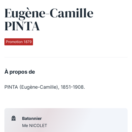
Eugène-Camille
Qui sommes-nous ?
PINTA
La Conférence
La Conférence de Renfort
Promotion 1879
La défense pénale
Les conférences
À propos de
La Conférence
PINTA (Eugène-Camille), 1851-1908.
Le Concours de la Conférence
La Conférence Berryer
La Petite Conférence
Batonnier
Me NICOLET
Suivez-nous