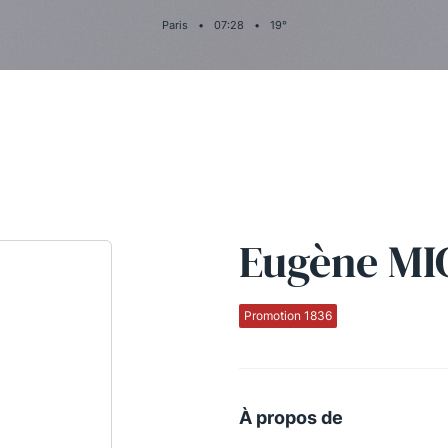
Paris
•
07
:
28
•
19
°
Eugène M
Promotion 1836
À propos de