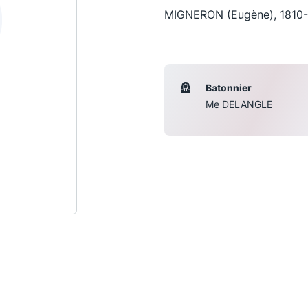
MIGNERON (Eugène), 1810-
Batonnier
Me DELANGLE
Les conférences
S
La Conférence
Le Concours de la Conférence
La Conférence Berryer
La Petite Conférence