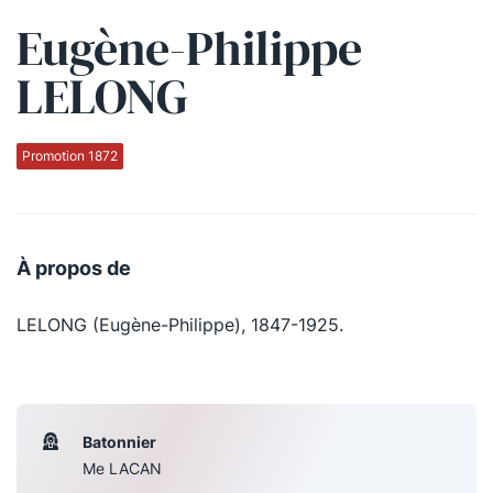
Eugène-Philippe
Qui sommes-nous ?
LELONG
La Conférence
La Conférence de Renfort
Promotion 1872
La défense pénale
Les conférences
À propos de
La Conférence
LELONG (Eugène-Philippe), 1847-1925.
Le Concours de la Conférence
La Conférence Berryer
La Petite Conférence
Batonnier
Me LACAN
Suivez-nous