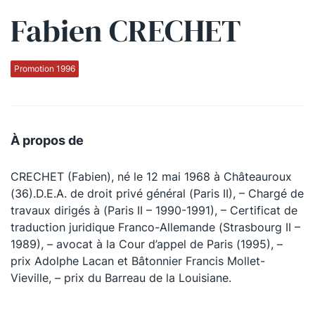
Fabien CRECHET
Qui sommes-nous ?
La Conférence
Promotion 1996
La Conférence de Renfort
La défense pénale
À propos de
Les conférences
CRECHET (Fabien), né le 12 mai 1968 à Châteauroux
La Conférence
(36).D.E.A. de droit privé général (Paris II), – Chargé de
travaux dirigés à (Paris II – 1990-1991), – Certificat de
Le Concours de la Conférence
traduction juridique Franco-Allemande (Strasbourg II –
La Conférence Berryer
1989), – avocat à la Cour d’appel de Paris (1995), –
prix Adolphe Lacan et Bâtonnier Francis Mollet-
La Petite Conférence
Vieville, – prix du Barreau de la Louisiane.
Suivez-nous