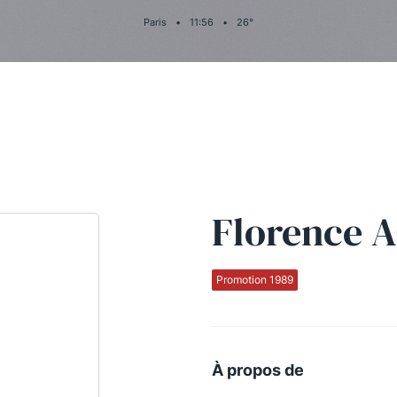
Paris
•
11
:
56
•
26
°
Florence
Promotion 1989
À propos de