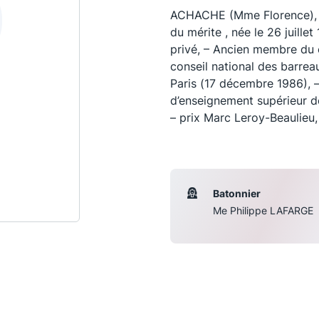
ACHACHE (Mme Florence), Ch
du mérite , née le 26 juillet
privé, – Ancien membre du 
conseil national des barrea
Paris (17 décembre 1986), –
d’enseignement supérieur de
– prix Marc Leroy-Beaulieu
Batonnier
Les conférences
S
Me Philippe LAFARGE
La Conférence
Le Concours de la Conférence
La Conférence Berryer
La Petite Conférence