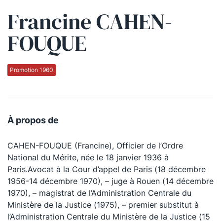
Francine CAHEN-
Qui sommes-nous ?
FOUQUE
La Conférence
La Conférence de Renfort
Promotion 1960
La défense pénale
Les conférences
À propos de
La Conférence
CAHEN-FOUQUE (Francine), Officier de l’Ordre
Le Concours de la Conférence
National du Mérite, née le 18 janvier 1936 à
La Conférence Berryer
Paris.Avocat à la Cour d’appel de Paris (18 décembre
1956-14 décembre 1970), – juge à Rouen (14 décembre
La Petite Conférence
1970), – magistrat de l’Administration Centrale du
Ministère de la Justice (1975), – premier substitut à
Suivez-nous
l’Administration Centrale du Ministère de la Justice (15