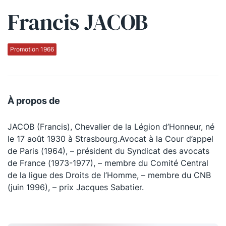
Francis JACOB
Qui sommes-nous ?
La Conférence
Promotion 1966
La Conférence de Renfort
La défense pénale
À propos de
Les conférences
JACOB (Francis), Chevalier de la Légion d’Honneur, né
La Conférence
le 17 août 1930 à Strasbourg.Avocat à la Cour d’appel
de Paris (1964), – président du Syndicat des avocats
Le Concours de la Conférence
de France (1973-1977), – membre du Comité Central
La Conférence Berryer
de la ligue des Droits de l’Homme, – membre du CNB
(juin 1996), – prix Jacques Sabatier.
La Petite Conférence
Suivez-nous