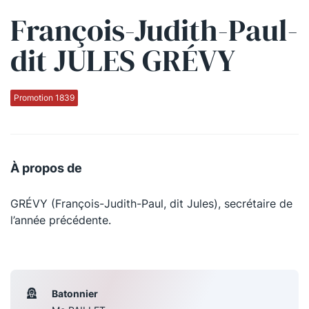
François-Judith-Paul-
Qui sommes-nous ?
dit JULES GRÉVY
La Conférence
La Conférence de Renfort
Promotion 1839
La défense pénale
Les conférences
À propos de
La Conférence
GRÉVY (François-Judith-Paul, dit Jules), secrétaire de
Le Concours de la Conférence
l’année précédente.
La Conférence Berryer
La Petite Conférence
Batonnier
Suivez-nous