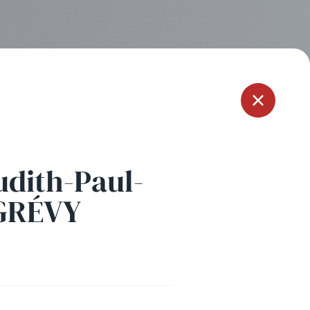
Menu
udith-Paul-
 GRÉVY