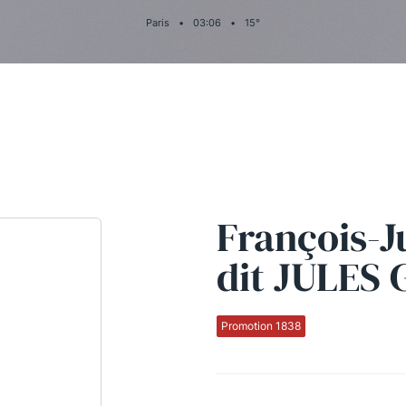
Paris
•
03
:
06
•
15
°
François-J
dit JULES
Promotion 1838