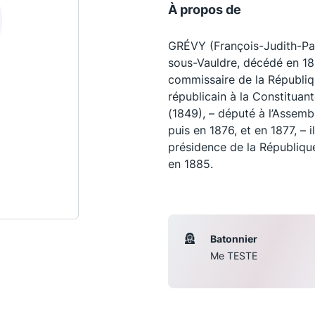
À propos de
GRÉVY (François-Judith-Pau
sous-Vauldre, décédé en 18
commissaire de la Républiq
républicain à la Constituant
(1849), – député à l’Assembl
puis en 1876, et en 1877, –
présidence de la République 
en 1885.
Les conférences
S
Batonnier
La Conférence
Me TESTE
Le Concours de la Conférence
La Conférence Berryer
La Petite Conférence