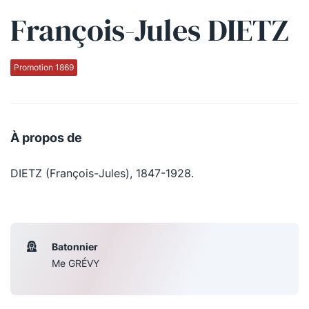
François-Jules DIETZ
Qui sommes-nous ?
La Conférence
Promotion 1869
La Conférence de Renfort
La défense pénale
À propos de
Les conférences
DIETZ (François-Jules), 1847-1928.
La Conférence
Le Concours de la Conférence
La Conférence Berryer
Batonnier
La Petite Conférence
Me GRÉVY
Suivez-nous