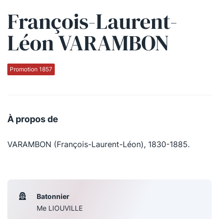
François-Laurent-
Qui sommes-nous ?
Léon VARAMBON
La Conférence
La Conférence de Renfort
Promotion 1857
La défense pénale
Les conférences
À propos de
La Conférence
VARAMBON (François-Laurent-Léon), 1830-1885.
Le Concours de la Conférence
La Conférence Berryer
La Petite Conférence
Batonnier
Me LIOUVILLE
Suivez-nous