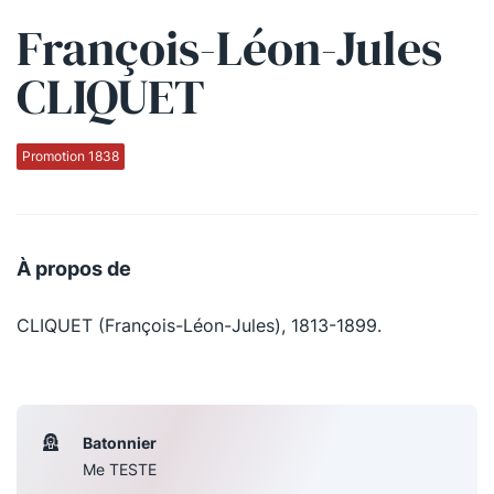
François-Léon-Jules
Qui sommes-nous ?
CLIQUET
La Conférence
La Conférence de Renfort
Promotion 1838
La défense pénale
Les conférences
À propos de
La Conférence
CLIQUET (François-Léon-Jules), 1813-1899.
Le Concours de la Conférence
La Conférence Berryer
La Petite Conférence
Batonnier
Me TESTE
Suivez-nous