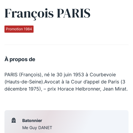
François PARIS
Qui sommes-nous ?
La Conférence
Promotion 1984
La Conférence de Renfort
La défense pénale
À propos de
Les conférences
PARIS (François), né le 30 juin 1953 à Courbevoie
La Conférence
(Hauts-de-Seine).Avocat à la Cour d’appel de Paris (3
décembre 1975), – prix Horace Helbronner, Jean Mirat.
Le Concours de la Conférence
La Conférence Berryer
La Petite Conférence
Batonnier
Me Guy DANET
Suivez-nous