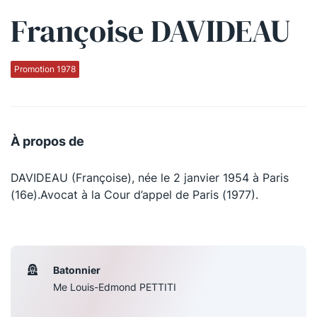
Françoise DAVIDEAU
Qui sommes-nous ?
La Conférence
Promotion 1978
La Conférence de Renfort
La défense pénale
À propos de
Les conférences
DAVIDEAU (Françoise), née le 2 janvier 1954 à Paris
La Conférence
(16e).Avocat à la Cour d’appel de Paris (1977).
Le Concours de la Conférence
La Conférence Berryer
La Petite Conférence
Batonnier
Me Louis-Edmond PETTITI
Suivez-nous