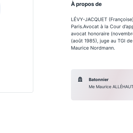
À propos de
LÉVY-JACQUET (Françoise),
Paris.Avocat à la Cour d’app
avocat honoraire (novembre
(août 1985), juge au TGI de
Maurice Nordmann.
Batonnier
Les conférences
S
Me Maurice ALLÉHAU
La Conférence
Le Concours de la Conférence
La Conférence Berryer
La Petite Conférence