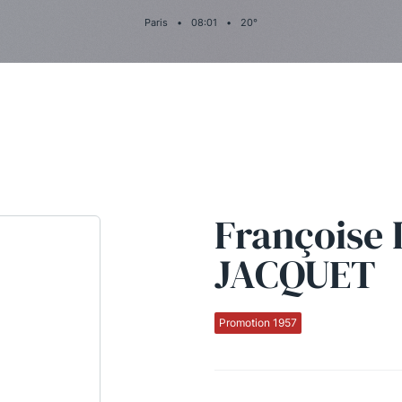
Paris
•
08
:
01
•
20
°
Françoise 
JACQUET
Promotion 1957