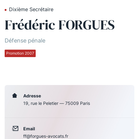
Dixième Secrétaire
Qui sommes-nous ?
Frédéric FORGUES
La Conférence
La Conférence de Renfort
Défense pénale
La défense pénale
Promotion 2007
Les conférences
La Conférence
Le Concours de la Conférence
Adresse
19, rue le Peletier — 75009 Paris
La Conférence Berryer
La Petite Conférence
Email
Suivez-nous
ff@forgues-avocats.fr