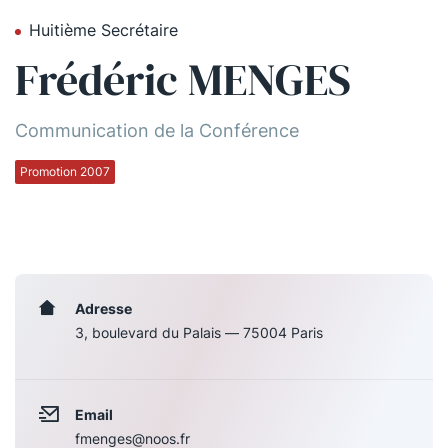
Huitième Secrétaire
Qui sommes-nous ?
Frédéric MENGES
La Conférence
La Conférence de Renfort
Communication de la Conférence
La défense pénale
Promotion 2007
Les conférences
La Conférence
Le Concours de la Conférence
Adresse
3, boulevard du Palais — 75004 Paris
La Conférence Berryer
La Petite Conférence
Email
Suivez-nous
fmenges@noos.fr