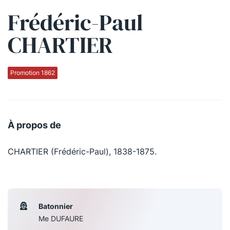
Frédéric-Paul
Qui sommes-nous ?
CHARTIER
La Conférence
La Conférence de Renfort
Promotion 1862
La défense pénale
Les conférences
À propos de
La Conférence
CHARTIER (Frédéric-Paul), 1838-1875.
Le Concours de la Conférence
La Conférence Berryer
La Petite Conférence
Batonnier
Me DUFAURE
Suivez-nous