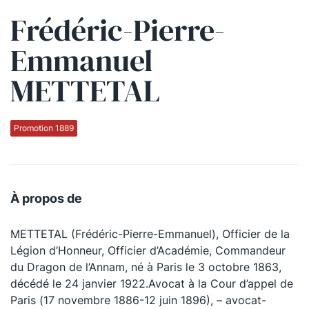
Frédéric-Pierre-
Qui sommes-nous ?
Emmanuel
La Conférence
METTETAL
La Conférence de Renfort
La défense pénale
Promotion 1889
Les conférences
La Conférence
À propos de
Le Concours de la Conférence
METTETAL (Frédéric-Pierre-Emmanuel), Officier de la
La Conférence Berryer
Légion d’Honneur, Officier d’Académie, Commandeur
La Petite Conférence
du Dragon de l’Annam, né à Paris le 3 octobre 1863,
décédé le 24 janvier 1922.Avocat à la Cour d’appel de
Paris (17 novembre 1886-12 juin 1896), – avocat-
Suivez-nous