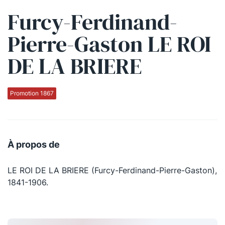
Furcy-Ferdinand-
Qui sommes-nous ?
Pierre-Gaston LE ROI
La Conférence
DE LA BRIERE
La Conférence de Renfort
La défense pénale
Promotion 1867
Les conférences
La Conférence
À propos de
Le Concours de la Conférence
LE ROI DE LA BRIERE (Furcy-Ferdinand-Pierre-Gaston),
La Conférence Berryer
1841-1906.
La Petite Conférence
Suivez-nous