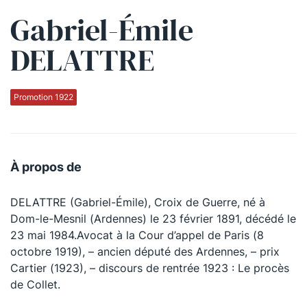
Gabriel-Émile
Qui sommes-nous ?
DELATTRE
La Conférence
La Conférence de Renfort
Promotion 1922
La défense pénale
Les conférences
À propos de
La Conférence
DELATTRE (Gabriel-Émile), Croix de Guerre, né à
Le Concours de la Conférence
Dom-le-Mesnil (Ardennes) le 23 février 1891, décédé le
La Conférence Berryer
23 mai 1984.Avocat à la Cour d’appel de Paris (8
octobre 1919), – ancien député des Ardennes, – prix
La Petite Conférence
Cartier (1923), – discours de rentrée 1923 : Le procès
de Collet.
Suivez-nous