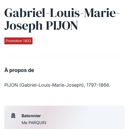
Gabriel-Louis-Marie-
Qui sommes-nous ?
Joseph PIJON
La Conférence
La Conférence de Renfort
Promotion 1832
La défense pénale
Les conférences
À propos de
La Conférence
PIJON (Gabriel-Louis-Marie-Joseph), 1797-1866.
Le Concours de la Conférence
La Conférence Berryer
La Petite Conférence
Batonnier
Me PARQUIN
Suivez-nous