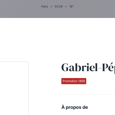
Paris
•
03
:
28
•
18
°
Gabriel-Pé
Promotion 1856
À propos de