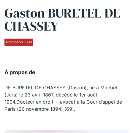
Gaston BURETEL DE
Qui sommes-nous ?
CHASSEY
La Conférence
La Conférence de Renfort
Promotion 1898
La défense pénale
Les conférences
À propos de
La Conférence
DE BURETEL DE CHASSEY (Gaston), né à Mirebel
Le Concours de la Conférence
(Jura) le 23 avril 1867, décédé le 1er août
La Conférence Berryer
1904.Docteur en droit, – avocat à la Cour d’appel de
Paris (20 novembre 1894) (69).
La Petite Conférence
Suivez-nous