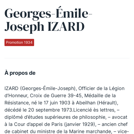
Georges-Émile-
Qui sommes-nous ?
Joseph IZARD
La Conférence
La Conférence de Renfort
Promotion 1934
La défense pénale
Les conférences
À propos de
La Conférence
IZARD (Georges-Émile-Joseph), Officier de la Légion
Le Concours de la Conférence
d’Honneur, Croix de Guerre 39-45, Médaille de la
La Conférence Berryer
Résistance, né le 17 juin 1903 à Abeilhan (Hérault),
décédé le 20 septembre 1973.Licencié ès lettres, –
La Petite Conférence
diplômé d’études supérieures de philosophie, – avocat
à la Cour d’appel de Paris (janvier 1929), – ancien chef
Suivez-nous
de cabinet du ministre de la Marine marchande, – vice-