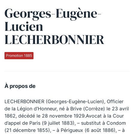
Georges-Eugène-
Qui sommes-nous ?
Lucien
La Conférence
LECHERBONNIER
La Conférence de Renfort
La défense pénale
Promotion 1885
Les conférences
La Conférence
À propos de
Le Concours de la Conférence
LECHERBONNIER (Georges-Eugène-Lucien), Officier
La Conférence Berryer
de la Légion d’Honneur, né à Brive (Corrèze) le 23 avril
La Petite Conférence
1862, décédé le 28 novembre 1929.Avocat à la Cour
d’appel de Paris (9 juillet 1883), – substitut à Condom
(21 décembre 1855), – à Périgueux (6 août 1886), – à
Suivez-nous