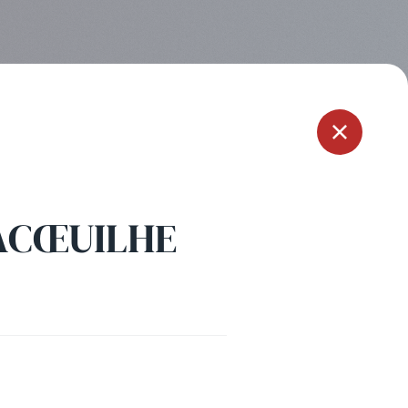
Menu
LACŒUILHE