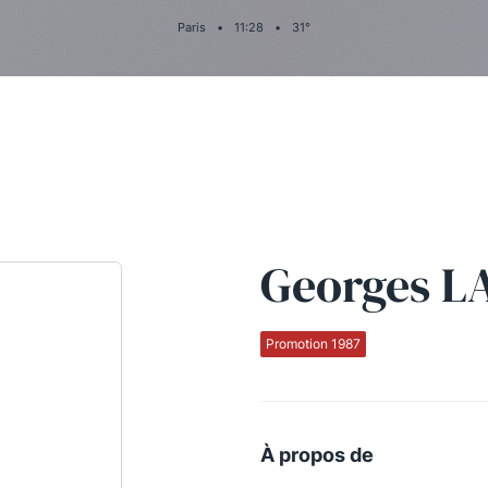
Paris
•
11
:
28
•
31
°
Georges 
Promotion 1987
À propos de