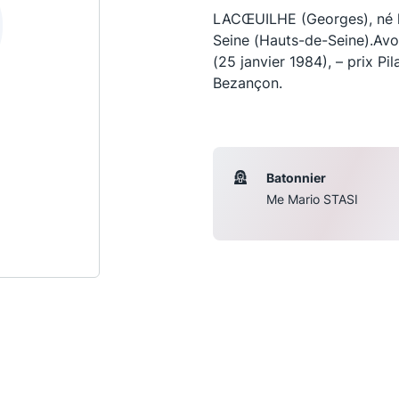
LACŒUILHE (Georges), né le
Seine (Hauts-de-Seine).Avoc
(25 janvier 1984), – prix Pil
Bezançon.
Batonnier
Me Mario STASI
Les conférences
S
La Conférence
Le Concours de la Conférence
La Conférence Berryer
La Petite Conférence