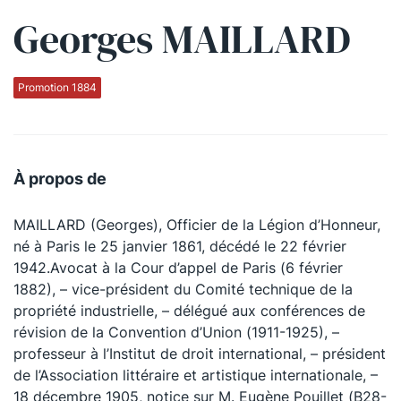
Georges MAILLARD
Qui sommes-nous ?
La Conférence
Promotion 1884
La Conférence de Renfort
La défense pénale
À propos de
Les conférences
MAILLARD (Georges), Officier de la Légion d’Honneur,
La Conférence
né à Paris le 25 janvier 1861, décédé le 22 février
1942.Avocat à la Cour d’appel de Paris (6 février
Le Concours de la Conférence
1882), – vice-président du Comité technique de la
La Conférence Berryer
propriété industrielle, – délégué aux conférences de
révision de la Convention d’Union (1911-1925), –
La Petite Conférence
professeur à l’Institut de droit international, – président
de l’Association littéraire et artistique internationale, –
Suivez-nous
18 décembre 1905, notice sur M. Eugène Pouillet (B28-