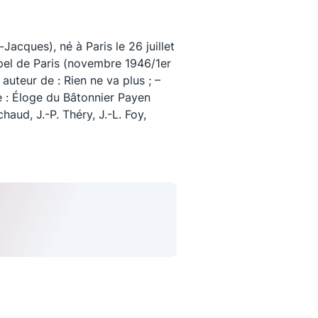
ques), né à Paris le 26 juillet
pel de Paris (novembre 1946/1er
 auteur de : Rien ne va plus ; –
ée : Éloge du Bâtonnier Payen
chaud, J.-P. Théry, J.-L. Foy,
uivez-nous