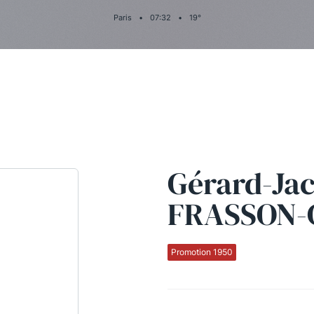
Paris
•
07
:
32
•
19
°
Gérard-Ja
FRASSON-
Promotion 1950