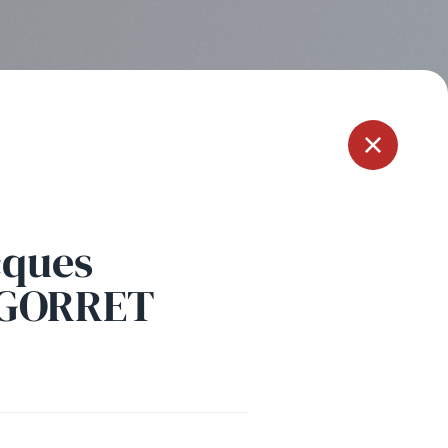
Menu
cques
GORRET