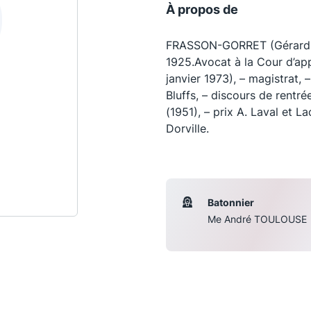
À propos de
FRASSON-GORRET (Gérard-Jac
1925.Avocat à la Cour d’ap
janvier 1973), – magistrat, –
Bluffs, – discours de rentr
(1951), – prix A. Laval et La
Dorville.
Les conférences
S
Batonnier
Me André TOULOUSE
La Conférence
Le Concours de la Conférence
La Conférence Berryer
La Petite Conférence