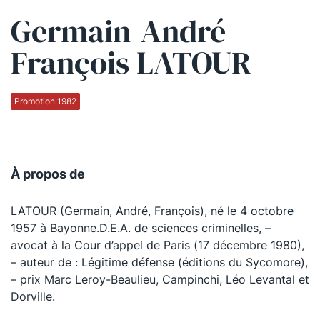
Germain-André-
Qui sommes-nous ?
François LATOUR
La Conférence
La Conférence de Renfort
Promotion 1982
La défense pénale
Les conférences
À propos de
La Conférence
LATOUR (Germain, André, François), né le 4 octobre
Le Concours de la Conférence
1957 à Bayonne.D.E.A. de sciences criminelles, –
La Conférence Berryer
avocat à la Cour d’appel de Paris (17 décembre 1980),
– auteur de : Légitime défense (éditions du Sycomore),
La Petite Conférence
– prix Marc Leroy-Beaulieu, Campinchi, Léo Levantal et
Dorville.
Suivez-nous