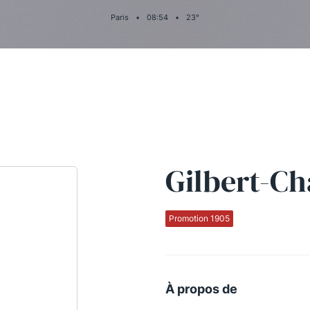
Paris
•
08
:
54
•
23
°
Gilbert-Ch
Promotion 1905
À propos de