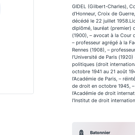
GIDEL (Gilbert-Charles), 
d’Honneur, Croix de Guerre,
décédé le 22 juillet 1958.Lic
diplômé, lauréat (premier) 
(1900), – avocat à la Cour d
– professeur agrégé à la Fac
Rennes (1908), – professeur
l’Université de Paris (1920)
politiques (droit internation
octobre 1941 au 21 août 19
l’Académie de Paris, – réint
de droit en octobre 1945, 
Les conférences
S
l’Académie de droit intern
l’Institut de droit internation
La Conférence
Le Concours de la Conférence
La Conférence Berryer
Batonnier
La Petite Conférence