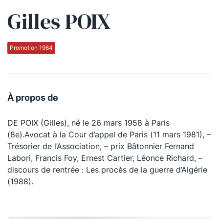
Gilles POIX
Qui sommes-nous ?
La Conférence
Promotion 1984
La Conférence de Renfort
La défense pénale
À propos de
Les conférences
DE POIX (Gilles), né le 26 mars 1958 à Paris
La Conférence
(8e).Avocat à la Cour d’appel de Paris (11 mars 1981), –
Trésorier de l’Association, – prix Bâtonnier Fernand
Le Concours de la Conférence
Labori, Francis Foy, Ernest Cartier, Léonce Richard, –
La Conférence Berryer
discours de rentrée : Les procès de la guerre d’Algérie
(1988).
La Petite Conférence
Suivez-nous