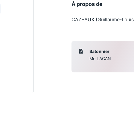
À propos de
CAZEAUX (Guillaume-Louis)
Batonnier
Me LACAN
Les conférences
S
La Conférence
Le Concours de la Conférence
La Conférence Berryer
La Petite Conférence