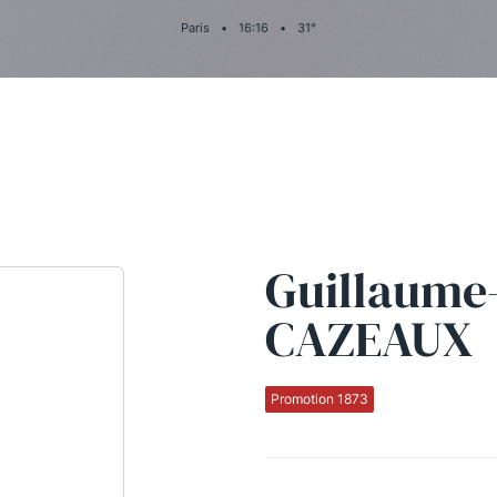
Paris
•
16
:
16
•
31
°
Guillaume
CAZEAUX
Promotion 1873