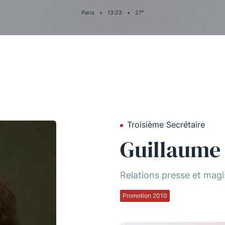
Paris
•
13
:
23
•
27
°
Troisième Secrétaire
Guillaume
Relations presse et magi
Promotion 2010