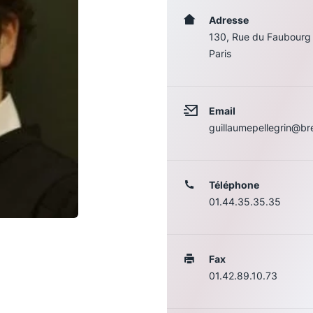
Adresse
130, Rue du Faubourg
Paris
Email
guillaumepellegrin@br
Téléphone
Les conférences
S
01.44.35.35.35
La Conférence
Fax
Le Concours de la Conférence
01.42.89.10.73
La Conférence Berryer
La Petite Conférence