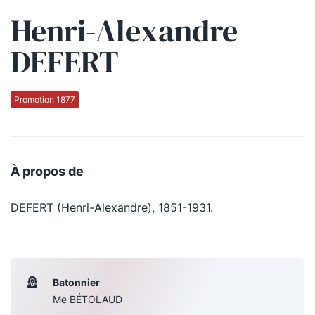
Henri-Alexandre
Qui sommes-nous ?
DEFERT
La Conférence
La Conférence de Renfort
Promotion 1877
La défense pénale
Les conférences
À propos de
La Conférence
DEFERT (Henri-Alexandre), 1851-1931.
Le Concours de la Conférence
La Conférence Berryer
La Petite Conférence
Batonnier
Me BÉTOLAUD
Suivez-nous