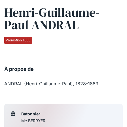
Henri-Guillaume-
Qui sommes-nous ?
Paul ANDRAL
La Conférence
La Conférence de Renfort
Promotion 1853
La défense pénale
Les conférences
À propos de
La Conférence
ANDRAL (Henri-Guillaume-Paul), 1828-1889.
Le Concours de la Conférence
La Conférence Berryer
La Petite Conférence
Batonnier
Me BERRYER
Suivez-nous