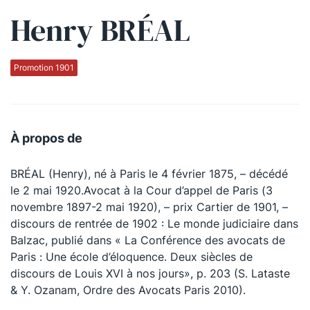
Henry BRÉAL
Qui sommes-nous ?
La Conférence
Promotion 1901
La Conférence de Renfort
La défense pénale
À propos de
Les conférences
BRÉAL (Henry), né à Paris le 4 février 1875, – décédé
La Conférence
le 2 mai 1920.Avocat à la Cour d’appel de Paris (3
novembre 1897-2 mai 1920), – prix Cartier de 1901, –
Le Concours de la Conférence
discours de rentrée de 1902 : Le monde judiciaire dans
La Conférence Berryer
Balzac, publié dans « La Conférence des avocats de
Paris : Une école d’éloquence. Deux siècles de
La Petite Conférence
discours de Louis XVI à nos jours», p. 203 (S. Lataste
& Y. Ozanam, Ordre des Avocats Paris 2010).
Suivez-nous