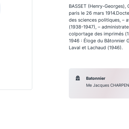
BASSET (Henry-Georges), C
paris le 26 mars 1914.Docte
des sciences politiques, – 
(1938-1947), – administrate
colportage des imprimés (19
1946 : Éloge du Bâtonnier G
Laval et Lachaud (1946).
Batonnier
Les conférences
S
Me Jacques CHARPEN
La Conférence
Le Concours de la Conférence
La Conférence Berryer
La Petite Conférence