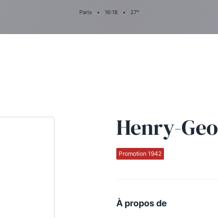
Paris
•
16
:
18
•
27
°
Henry-Geo
Promotion 1942
À propos de