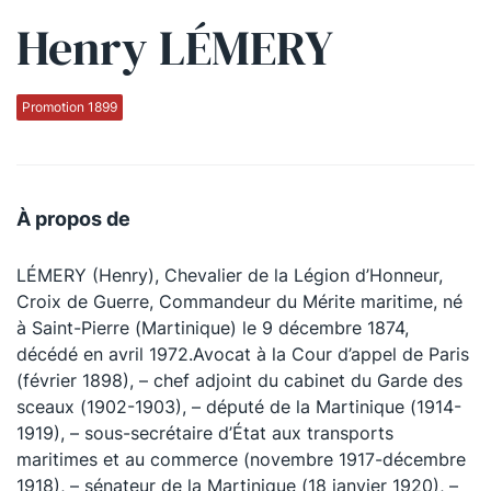
Henry LÉMERY
Qui sommes-nous ?
La Conférence
Promotion 1899
La Conférence de Renfort
La défense pénale
À propos de
Les conférences
LÉMERY (Henry), Chevalier de la Légion d’Honneur,
La Conférence
Croix de Guerre, Commandeur du Mérite maritime, né
à Saint-Pierre (Martinique) le 9 décembre 1874,
Le Concours de la Conférence
décédé en avril 1972.Avocat à la Cour d’appel de Paris
La Conférence Berryer
(février 1898), – chef adjoint du cabinet du Garde des
sceaux (1902-1903), – député de la Martinique (1914-
La Petite Conférence
1919), – sous-secrétaire d’État aux transports
maritimes et au commerce (novembre 1917-décembre
Suivez-nous
1918), – sénateur de la Martinique (18 janvier 1920), –