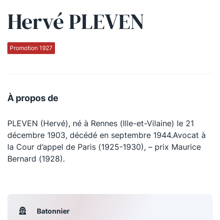
Hervé PLEVEN
Qui sommes-nous ?
La Conférence
Promotion 1927
La Conférence de Renfort
La défense pénale
À propos de
Les conférences
PLEVEN (Hervé), né à Rennes (Ille-et-Vilaine) le 21
La Conférence
décembre 1903, décédé en septembre 1944.Avocat à
la Cour d’appel de Paris (1925-1930), – prix Maurice
Le Concours de la Conférence
Bernard (1928).
La Conférence Berryer
La Petite Conférence
Batonnier
Suivez-nous