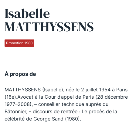
Isabelle
Qui sommes-nous ?
MATTHYSSENS
La Conférence
La Conférence de Renfort
Promotion 1980
La défense pénale
Les conférences
À propos de
La Conférence
MATTHYSSENS (Isabelle), née le 2 juillet 1954 à Paris
Le Concours de la Conférence
(16e).Avocat à la Cour d’appel de Paris (28 décembre
La Conférence Berryer
1977–2008), – conseiller technique auprès du
Bâtonnier, – discours de rentrée : Le procès de la
La Petite Conférence
célébrité de George Sand (1980).
Suivez-nous