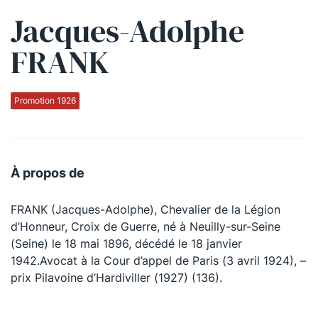
Jacques-Adolphe
Qui sommes-nous ?
FRANK
La Conférence
La Conférence de Renfort
Promotion 1926
La défense pénale
Les conférences
À propos de
La Conférence
FRANK (Jacques-Adolphe), Chevalier de la Légion
Le Concours de la Conférence
d’Honneur, Croix de Guerre, né à Neuilly-sur-Seine
La Conférence Berryer
(Seine) le 18 mai 1896, décédé le 18 janvier
1942.Avocat à la Cour d’appel de Paris (3 avril 1924), –
La Petite Conférence
prix Pilavoine d’Hardiviller (1927) (136).
Suivez-nous