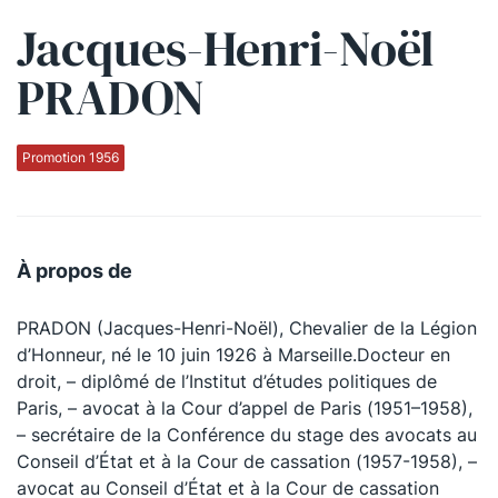
Jacques-Henri-Noël
Qui sommes-nous ?
PRADON
La Conférence
La Conférence de Renfort
Promotion 1956
La défense pénale
Les conférences
À propos de
La Conférence
PRADON (Jacques-Henri-Noël), Chevalier de la Légion
Le Concours de la Conférence
d’Honneur, né le 10 juin 1926 à Marseille.Docteur en
La Conférence Berryer
droit, – diplômé de l’Institut d’études politiques de
Paris, – avocat à la Cour d’appel de Paris (1951–1958),
La Petite Conférence
– secrétaire de la Conférence du stage des avocats au
Conseil d’État et à la Cour de cassation (1957-1958), –
Suivez-nous
avocat au Conseil d’État et à la Cour de cassation