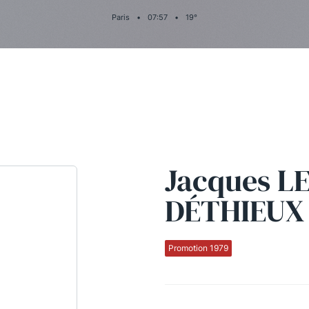
Paris
•
07
:
57
•
19
°
Jacques L
DÉTHIEUX
Promotion 1979