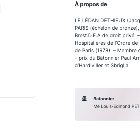
À propos de
LE LÉDAN DÉTHIEUX (Jacques
PARIS (échelon de bronze), 
Brest.D.E.A de droit privé
Hospitalières de l’Ordre de
de Paris (1978), – Membre 
– prix du Bâtonnier Paul Arr
d’Hardiviller et Sbriglia.
Les conférences
S
Batonnier
Me Louis-Edmond PET
La Conférence
Le Concours de la Conférence
La Conférence Berryer
La Petite Conférence