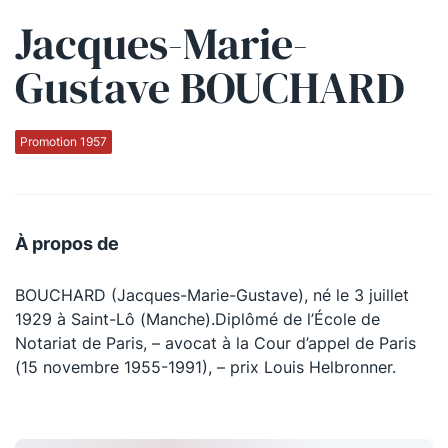
Jacques-Marie-
Qui sommes-nous ?
Gustave BOUCHARD
La Conférence
La Conférence de Renfort
Promotion 1957
La défense pénale
Les conférences
À propos de
La Conférence
BOUCHARD (Jacques-Marie-Gustave), né le 3 juillet
Le Concours de la Conférence
1929 à Saint-Lô (Manche).Diplômé de l’École de
La Conférence Berryer
Notariat de Paris, – avocat à la Cour d’appel de Paris
(15 novembre 1955-1991), – prix Louis Helbronner.
La Petite Conférence
Suivez-nous