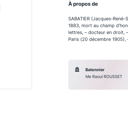
À propos de
SABATIER (Jacques-René-Sim
1883, mort au champ d’honne
lettres, – docteur en droit,
Paris (20 décembre 1905), – 
Batonnier
Me Raoul ROUSSET
Les conférences
S
La Conférence
Le Concours de la Conférence
La Conférence Berryer
La Petite Conférence