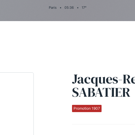
Paris
•
05
:
36
•
17
°
Jacques-R
SABATIER
Promotion 1907