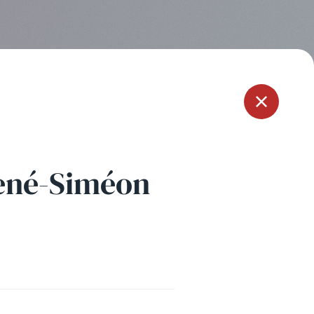
Menu
ené-Siméon