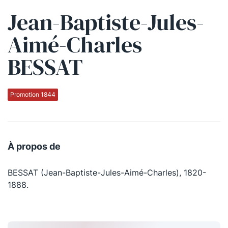
Jean-Baptiste-Jules-
Qui sommes-nous ?
Aimé-Charles
La Conférence
BESSAT
La Conférence de Renfort
La défense pénale
Promotion 1844
Les conférences
La Conférence
À propos de
Le Concours de la Conférence
BESSAT (Jean-Baptiste-Jules-Aimé-Charles), 1820-
La Conférence Berryer
1888.
La Petite Conférence
Suivez-nous