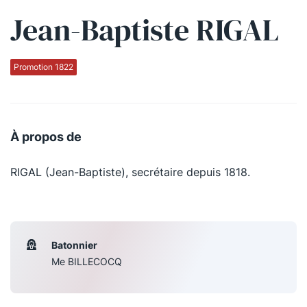
Jean-Baptiste RIGAL
Qui sommes-nous ?
La Conférence
Promotion 1822
La Conférence de Renfort
La défense pénale
À propos de
Les conférences
RIGAL (Jean-Baptiste), secrétaire depuis 1818.
La Conférence
Le Concours de la Conférence
La Conférence Berryer
Batonnier
La Petite Conférence
Me BILLECOCQ
Suivez-nous