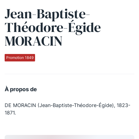
Jean-Baptiste-
Qui sommes-nous ?
Théodore-Égide
La Conférence
MORACIN
La Conférence de Renfort
La défense pénale
Promotion 1849
Les conférences
La Conférence
À propos de
Le Concours de la Conférence
DE MORACIN (Jean-Baptiste-Théodore-Égide), 1823-
La Conférence Berryer
1871.
La Petite Conférence
Suivez-nous